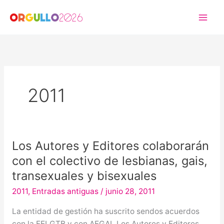
Ir
al
contenido
2011
Los Autores y Editores colaborarán
Los
Autores
con el colectivo de lesbianas, gais,
y
transexuales y bisexuales
Editores
2011
,
Entradas antiguas
/
junio 28, 2011
colaborarán
con
La entidad de gestión ha suscrito sendos acuerdos
el
con la FELGTB y con AEGAL Los Autores y Editores