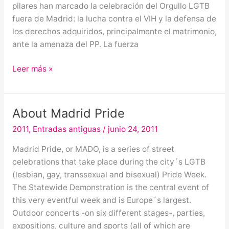
fuera
pilares han marcado la celebración del Orgullo LGTB
de
fuera de Madrid: la lucha contra el VIH y la defensa de
Madrid
los derechos adquiridos, principalmente el matrimonio,
ante la amenaza del PP. La fuerza
Leer más »
About Madrid Pride
About
Madrid
2011
,
Entradas antiguas
/
junio 24, 2011
Pride
Madrid Pride, or MADO, is a series of street
celebrations that take place during the city´s LGTB
(lesbian, gay, transsexual and bisexual) Pride Week.
The Statewide Demonstration is the central event of
this very eventful week and is Europe´s largest.
Outdoor concerts -on six different stages-, parties,
expositions, culture and sports (all of which are