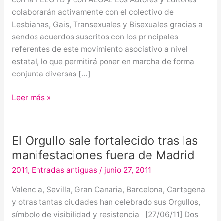
colectivo
colaborarán activamente con el colectivo de
de
Lesbianas, Gais, Transexuales y Bisexuales gracias a
lesbianas,
sendos acuerdos suscritos con los principales
gais,
referentes de este movimiento asociativo a nivel
transexuales
estatal, lo que permitirá poner en marcha de forma
y
conjunta diversas […]
bisexuales
Leer más »
El Orgullo sale fortalecido tras las
El
Orgullo
manifestaciones fuera de Madrid
sale
2011
,
Entradas antiguas
/
junio 27, 2011
fortalecido
tras
Valencia, Sevilla, Gran Canaria, Barcelona, Cartagena
las
y otras tantas ciudades han celebrado sus Orgullos,
manifestaciones
símbolo de visibilidad y resistencia [27/06/11] Dos