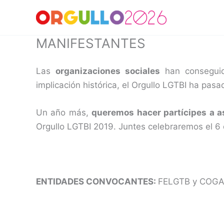
Ir
al
contenido
MANIFESTANTES
Las
organizaciones sociales
han conseguido
implicación histórica, el Orgullo LGTBI ha pas
Un año más,
queremos hacer partícipes a as
Orgullo LGTBI 2019. Juntes celebraremos el 6 de
ENTIDADES CONVOCANTES:
FELGTB y COG