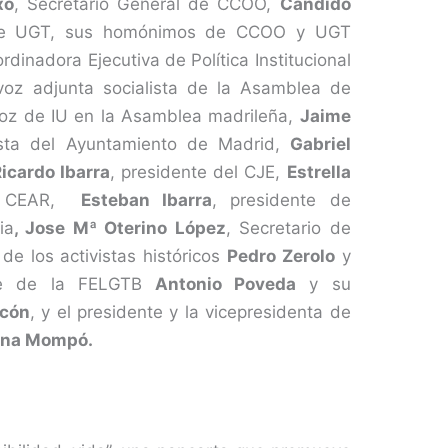
xo
, Secretario General de CCOO,
Cándido
l de UGT, sus homónimos de CCOO y UGT
ordinadora Ejecutiva de Política Institucional
voz adjunta socialista de la Asamblea de
voz de IU en la Asamblea madrileña,
Jaime
lista del Ayuntamiento de Madrid,
Gabriel
icardo Ibarra
, presidente del CJE,
Estrella
de CEAR,
Esteban Ibarra
, presidente de
ia
,
Jose Mª Oterino López
, Secretario de
 los activistas históricos
Pedro Zerolo
y
nte de la FELGTB
Antonio Poveda
y su
acón
, y el presidente y la vicepresidenta de
tina Mompó.