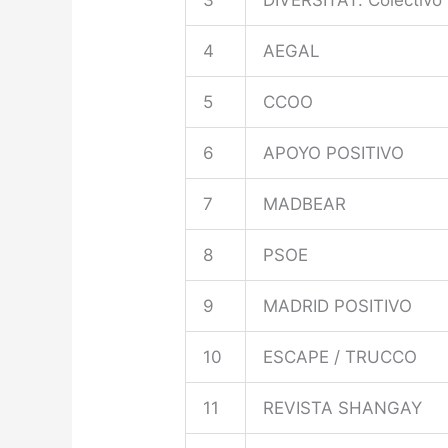
4
AEGAL
5
CCOO
6
APOYO POSITIVO
7
MADBEAR
8
PSOE
9
MADRID POSITIVO
10
ESCAPE / TRUCCO
11
REVISTA SHANGAY