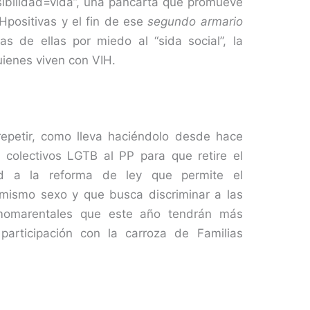
ibilidad=vida”, una pancarta que promueve
IHpositivas y el fin de ese
segundo armario
 de ellas por miedo al “sida social”, la
quienes viven con VIH.
repetir, como lleva haciéndolo desde hace
s colectivos LGTB al PP para que retire el
dad a la reforma de ley que permite el
 mismo sexo y que busca discriminar a las
omomarentales que este año tendrán más
articipación con la carroza de Familias