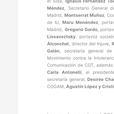
el Sida,
Ignacio Fernández To
Méndez
, Secretario Genera
Madrid,
Montserrat Muñoz
, Co
de IU,
Maru Menéndez
, porta
Madrid,
Gregorio Gordo
, porta
Lissaveztsky
, portavoz socia
Alconchel
, director del Injuve,
R
Galán
, secretaria general 
Movimiento contra la Intoleranc
Comunicación de CGT, además de
Carla Antonelli
, el preside
secretaria general,
Desirée Ch
COGAM,
Agustín López y Cris