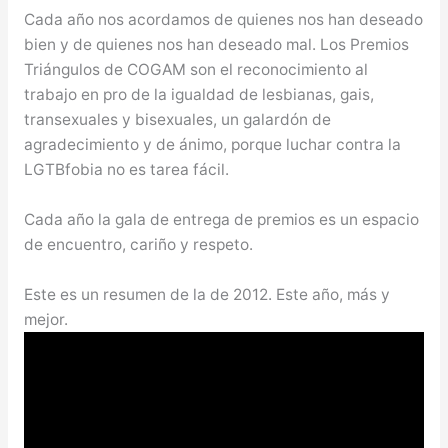
Cada año nos acordamos de quienes nos han deseado
bien y de quienes nos han deseado mal. Los Premios
Triángulos de COGAM son el reconocimiento al
trabajo en pro de la igualdad de lesbianas, gais,
transexuales y bisexuales, un galardón de
agradecimiento y de ánimo, porque luchar contra la
LGTBfobia no es tarea fácil.
Cada año la gala de entrega de premios es un espacio
de encuentro, cariño y respeto.
Este es un resumen de la de 2012. Este año, más y
mejor.